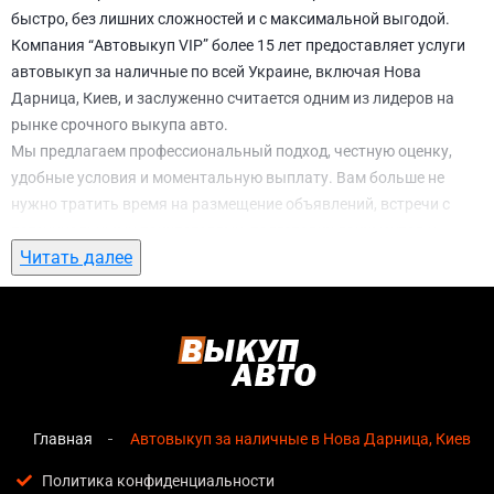
быстро, без лишних сложностей и с максимальной выгодой.
Компания “Автовыкуп VIP” более 15 лет предоставляет услуги
автовыкуп за наличные по всей Украине, включая Нова
Дарница, Киев, и заслуженно считается одним из лидеров на
рынке срочного выкупа авто.
Мы предлагаем профессиональный подход, честную оценку,
удобные условия и моментальную выплату. Вам больше не
нужно тратить время на размещение объявлений, встречи с
потенциальными покупателями, подготовку документов и
Читать далее
ожидание. С нами вы можете
автовыкуп за наличные в Нова
Дарница, Киев
всего за 1 день.
Почему выбирают именно нас для
автовыкуп за наличные в Нова Дарница,
Киев
Главная
Автовыкуп за наличные в Нова Дарница, Киев
Мгновенная оценка
— предварительная стоимость
озвучивается сразу после обращения, без скрытых
Политика конфиденциальности