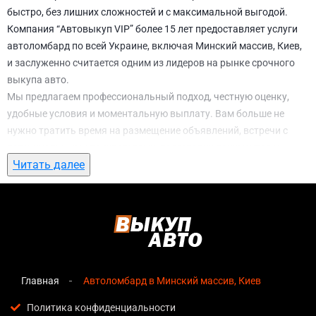
быстро, без лишних сложностей и с максимальной выгодой.
Компания “Автовыкуп VIP” более 15 лет предоставляет услуги
автоломбард по всей Украине, включая Минский массив, Киев,
и заслуженно считается одним из лидеров на рынке срочного
выкупа авто.
Мы предлагаем профессиональный подход, честную оценку,
удобные условия и моментальную выплату. Вам больше не
нужно тратить время на размещение объявлений, встречи с
потенциальными покупателями, подготовку документов и
Читать далее
ожидание. С нами вы можете
автоломбард в Минский массив,
Киев
всего за 1 день.
Почему выбирают именно нас для
автоломбард в Минский массив, Киев
Мгновенная оценка
— предварительная стоимость
озвучивается сразу после обращения, без скрытых
Главная
Автоломбард в Минский массив, Киев
условий и навязанных услуг;
Политика конфиденциальности
Прозрачные условия
— все этапы сделки полностью