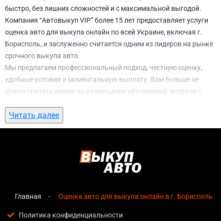
быстро, без лишних сложностей и с максимальной выгодой.
Компания “Автовыкуп VIP” более 15 лет предоставляет услуги
оценка авто для выкупа онлайн по всей Украине, включая г.
Борисполь, и заслуженно считается одним из лидеров на рынке
срочного выкупа авто.
Мы предлагаем профессиональный подход, честную оценку,
удобные условия и моментальную выплату. Вам больше не
нужно тратить время на размещение объявлений, встречи с
потенциальными покупателями, подготовку документов и
Читать далее
ожидание. С нами вы можете
оценка авто для выкупа онлайн в
г. Борисполь
всего за 1 день.
Почему выбирают именно нас для оценка
авто для выкупа онлайн в г. Борисполь
Мгновенная оценка
— предварительная стоимость
озвучивается сразу после обращения, без скрытых
Главная
Оценка авто для выкупа онлайн в г. Борисполь
условий и навязанных услуг;
Политика конфиденциальности
Прозрачные условия
— все этапы сделки полностью