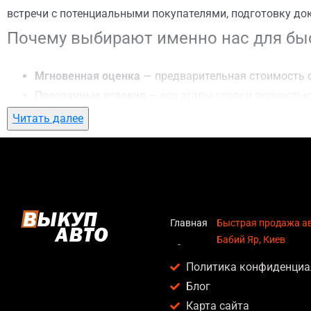
встречи с потенциальными покупателями, подготовку до
Почему выбирают именно нас для быс
Мгновенная оценка
— предварительная стоимость о
Прозрачные условия
— все этапы сделки полностью
Гибкий подход
— готовы приехать к вам в любую точ
Читать далее
Честные цены
— предлагаем до 95% от рыночной ст
Безопасность
— официальный договор, защита персо
Любое состояние автомобиля
— мы выкупаем авто по
Кому подойдет быстрая продажа авто 
Главная
Быстрая продажа ав
Бабий Яр, Киев
Услуга быстрая продажа авто в Бабий Яр, Киев актуальна
Политика конфиденциа
Владельцев автомобилей после аварии, когда восс
Блог
Людей, которым срочно нужны деньги — мы предлаг
Карта сайта