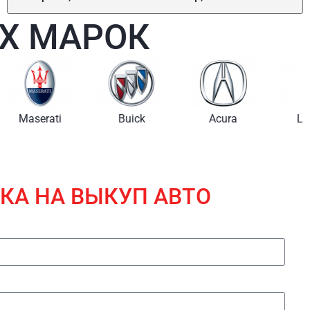
Х МАРОК
i
Buick
Acura
Lincoln
КА НА ВЫКУП АВТО