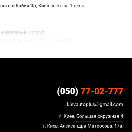
авто в Бабий Яр, Киев
всего за 1 день.
и навязанных услуг;
вляем полный пакет документов;
ацию, в кредите и с просроченной страховкой.
(050)
77-02-777
kievautoplus@gmail.com
г. Киев, Большая окружная 4
г. Киев, Александра Матросова, 17а,