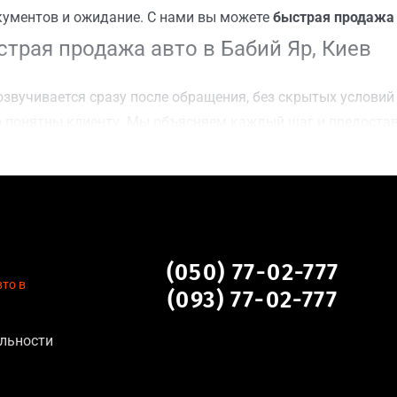
кументов и ожидание. С нами вы можете
быстрая продажа 
трая продажа авто в Бабий Яр, Киев
звучивается сразу после обращения, без скрытых условий 
 понятны клиенту. Мы объясняем каждый шаг и предоста
ку Бабий Яр, Киев для осмотра авто и заключения сделки;
оимости даже за авто после аварии или с пробегом;
нальных данных, отсутствие посредников и “серых” схем;
сле ДТП, неисправные, не на ходу, с запретом на регистр
в Бабий Яр, Киев
(050) 77-02-777
то в
(093) 77-02-777
 для:
льности
тановление экономически нецелесообразно;
аем выплату сразу после подписания договора;