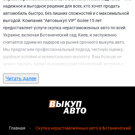
надежное и выгодное решение для всех, кто хочет продать
автомобиль быстро, без лишних сложностей и с максимальной
выгодой. Компания “Автовыкуп VIP” более 15 лет
предоставляет услуги скупка нерастаможенных авто по всей
Украине, включая Ботанический сад, Киев, и заслуженно
считается одним из лидеров на рынке срочного выкупа авто.
Мы предлагаем профессиональный подход, честную оценку,
удобные условия и моментальную выплату. Вам больше не
нужно тратить время на размещение объявлений, встречи с
потенциальными покупателями, подготовку документов и
Читать далее
ожидание. С нами вы можете
скупка нерастаможенных авто в
Ботанический сад, Киев
всего за 1 день.
Почему выбирают именно нас для скупка
нерастаможенных авто в Ботанический
сад, Киев
Главная
Скупка нерастаможенных авто в Ботанический са
Мгновенная оценка
— предварительная стоимость