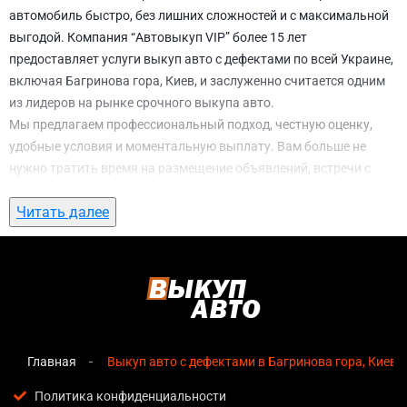
автомобиль быстро, без лишних сложностей и с максимальной
выгодой. Компания “Автовыкуп VIP” более 15 лет
предоставляет услуги выкуп авто с дефектами по всей Украине,
включая Багринова гора, Киев, и заслуженно считается одним
из лидеров на рынке срочного выкупа авто.
Мы предлагаем профессиональный подход, честную оценку,
удобные условия и моментальную выплату. Вам больше не
нужно тратить время на размещение объявлений, встречи с
потенциальными покупателями, подготовку документов и
Читать далее
ожидание. С нами вы можете
выкуп авто с дефектами в
Багринова гора, Киев
всего за 1 день.
Почему выбирают именно нас для выкуп
авто с дефектами в Багринова гора, Киев
Мгновенная оценка
— предварительная стоимость
озвучивается сразу после обращения, без скрытых
Главная
Выкуп авто с дефектами в Багринова гора, Киев
условий и навязанных услуг;
Политика конфиденциальности
Прозрачные условия
— все этапы сделки полностью