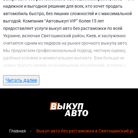
надежное и выгодное решение для всех, кто хочет продать
автомобиль быстро, без лишних сложностей и с максимальной
выгодой. Компания “Автовыкуп VIP” более 15 лет
предоставляет услуги выкуп авто без растаможки по всей
Украине, включая Святошинский район, Киев, и заслуженно
считается одним из лидеров на рынке срочного выкупа авто.
Мы предлагаем профессиональный подход, честную оценку,
удобные условия и моментальную выплату. Вам больше не
нужно тратить время на размещение объявлений, встречи с
потенциальными покупателями, подготовку документов и
Читать далее
ожидание. С нами вы можете
выкуп авто без растаможки в
Святошинский район, Киев
всего за 1 день.
Почему выбирают именно нас для выкуп
авто без растаможки в Святошинский
район, Киев
Главная
Выкуп авто без растаможки в Святошинский райо
Мгновенная оценка
— предварительная стоимость