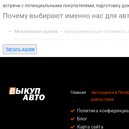
встречи с потенциальными покупателями, подготовку до
Почему выбирают именно нас для авт
Мгновенная оценка
— предварительная стоимость о
Прозрачные условия
— все этапы сделки полностью
Гибкий подход
— готовы приехать к вам в любую точ
Читать далее
Честные цены
— предлагаем до 95% от рыночной ст
Безопасность
— официальный договор, защита персо
Любое состояние автомобиля
— мы выкупаем авто по
Кому подойдет автооценка в Печерск
Главная
Автооценка в Пече
район, Киев
Услуга автооценка в Печерский район, Киев актуальна дл
Политика конфиденциа
Владельцев автомобилей после аварии, когда восс
Блог
Людей, которым срочно нужны деньги — мы предлаг
Карта сайта