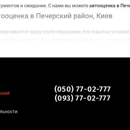
кументов и ожидание. С нами вы можете
автооценка в Печ
ооценка в Печерский район, Киев
звучивается сразу после обращения, без скрытых условий 
 понятны клиенту. Мы объясняем каждый шаг и предоста
ку Печерский район, Киев для осмотра авто и заключения
оимости даже за авто после аварии или с пробегом;
нальных данных, отсутствие посредников и “серых” схем;
сле ДТП, неисправные, не на ходу, с запретом на регистр
ий район, Киев
(050) 77-02-777
рский
(093) 77-02-777
я:
льности
тановление экономически нецелесообразно;
аем выплату сразу после подписания договора;