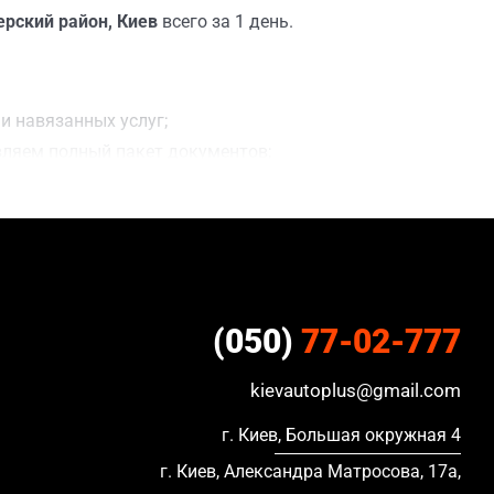
ерский район, Киев
всего за 1 день.
и навязанных услуг;
вляем полный пакет документов;
 сделки;
ацию, в кредите и с просроченной страховкой.
(050)
77-02-777
kievautoplus@gmail.com
г. Киев, Большая окружная 4
г. Киев, Александра Матросова, 17а,