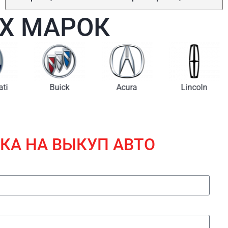
Х МАРОК
i
Buick
Acura
Lincoln
КА НА ВЫКУП АВТО