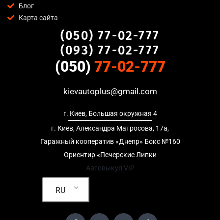
условий и навязанных услуг;
Блог
Прозрачные условия
— все этапы сделки полностью
Карта сайта
понятны клиенту. Мы объясняем каждый шаг и
(050) 77-02-777
предоставляем полный пакет документов;
(093) 77-02-777
Гибкий подход
— готовы приехать к вам в любую точку
(050)
77-02-777
Оболонский район, Киев для осмотра авто и заключения
сделки;
Честные цены
— предлагаем до 95% от рыночной
kievautoplus@gmail.com
стоимости даже за авто после аварии или с пробегом;
Безопасность
— официальный договор, защита
г. Киев, Большая окружная 4
персональных данных, отсутствие посредников и “серых”
г. Киев, Александра Матросова, 17а,
схем;
Гаражный кооператив «Днепр» Бокс №160
Любое состояние автомобиля
— мы выкупаем авто после
Ориентир «Печерские Липки
ДТП, неисправные, не на ходу, с запретом на регистрацию,
Автовыкуп VIP
в кредите и с просроченной страховкой.
Кому подойдет срочный выкуп авто в
RU
Оболонский район, Киев