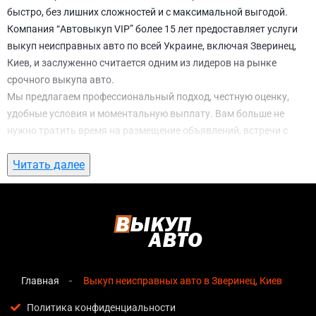
быстро, без лишних сложностей и с максимальной выгодой.
Компания “Автовыкуп VIP” более 15 лет предоставляет услуги
выкуп неисправных авто по всей Украине, включая Зверинец,
Киев, и заслуженно считается одним из лидеров на рынке
срочного выкупа авто.
Мы предлагаем профессиональный подход, честную оценку,
удобные условия и моментальную выплату. Вам больше не
нужно тратить время на размещение объявлений, встречи с
потенциальными покупателями, подготовку документов и
Читать далее
ожидание. С нами вы можете
выкуп неисправных авто в
Зверинец, Киев
всего за 1 день.
Почему выбирают именно нас для выкуп
неисправных авто в Зверинец, Киев
Мгновенная оценка
— предварительная стоимость
озвучивается сразу после обращения, без скрытых
Главная
Выкуп неисправных авто в Зверинец, Киев
условий и навязанных услуг;
Политика конфиденциальности
Прозрачные условия
— все этапы сделки полностью