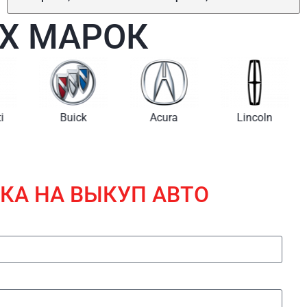
Х МАРОК
i
Buick
Acura
Lincoln
КА НА ВЫКУП АВТО