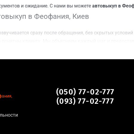
кументов и ожидание. С нами вы можете
автовыкуп в Феоф
товыкуп в Феофания, Киев
звучивается сразу после обращения, без скрытых условий 
 понятны клиенту. Мы объясняем каждый шаг и предоста
чку Феофания, Киев для осмотра авто и заключения сделки
оимости даже за авто после аварии или с пробегом;
нальных данных, отсутствие посредников и “серых” схем;
сле ДТП, неисправные, не на ходу, с запретом на регистр
, Киев
(050) 77-02-777
фания,
(093) 77-02-777
льности
тановление экономически нецелесообразно;
аем выплату сразу после подписания договора;