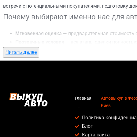
встречи с потенциальными покупателями, подготовку до
Почему выбирают именно нас для ав
Мгновенная оценка
— предварительная стоимость о
Прозрачные условия
— все этапы сделки полностью
Гибкий подход
— готовы приехать к вам в любую то
Читать далее
Честные цены
— предлагаем до 95% от рыночной ст
Безопасность
— официальный договор, защита персо
Любое состояние автомобиля
— мы выкупаем авто по
Кому подойдет автовыкуп в Феофания
Главная
Автовыкуп в Фео
Киев
Услуга автовыкуп в Феофания, Киев актуальна для:
Политика конфиденциа
Владельцев автомобилей после аварии, когда восс
Блог
Людей, которым срочно нужны деньги — мы предлаг
Карта сайта