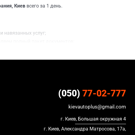
ания, Киев
всего за 1 день.
и навязанных услуг;
вляем полный пакет документов;
;
ацию, в кредите и с просроченной страховкой.
(050)
77-02-777
kievautoplus@gmail.com
г. Киев, Большая окружная 4
г. Киев, Александра Матросова, 17а,