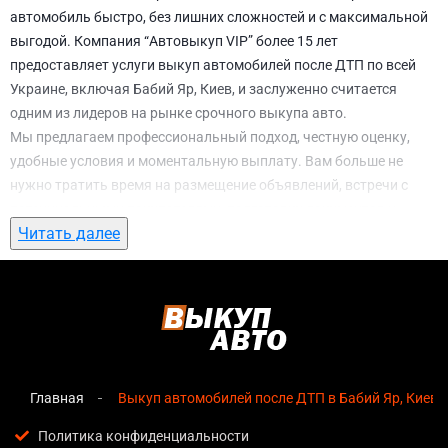
автомобиль быстро, без лишних сложностей и с максимальной
выгодой. Компания “Автовыкуп VIP” более 15 лет
предоставляет услуги выкуп автомобилей после ДТП по всей
Украине, включая Бабий Яр, Киев, и заслуженно считается
одним из лидеров на рынке срочного выкупа авто.
Мы предлагаем профессиональный подход, честную оценку,
удобные условия и моментальную выплату. Вам больше не
нужно тратить время на размещение объявлений, встречи с
потенциальными покупателями, подготовку документов и
Читать далее
ожидание. С нами вы можете
выкуп автомобилей после ДТП в
Бабий Яр, Киев
всего за 1 день.
Почему выбирают именно нас для выкуп
автомобилей после ДТП в Бабий Яр, Киев
Мгновенная оценка
— предварительная стоимость
озвучивается сразу после обращения, без скрытых
Главная
Выкуп автомобилей после ДТП в Бабий Яр, Киев
условий и навязанных услуг;
Политика конфиденциальности
Прозрачные условия
— все этапы сделки полностью