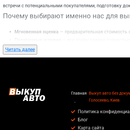
встречи с потенциальными покупателями, подготовку до
Почему выбирают именно нас для вык
Мгновенная оценка
— предварительная стоимость о
Прозрачные условия
— все этапы сделки полностью
Гибкий подход
— готовы приехать к вам в любую точ
Читать далее
Честные цены
— предлагаем до 95% от рыночной ст
Безопасность
— официальный договор, защита персо
Любое состояние автомобиля
— мы выкупаем авто по
Кому подойдет выкуп авто без докуме
Главная
Выкуп авто без доку
Голосеево, Киев
Услуга выкуп авто без документов в Голосеево, Киев акт
Политика конфиденциа
Владельцев автомобилей после аварии, когда восс
Блог
Людей, которым срочно нужны деньги — мы предлаг
Карта сайта