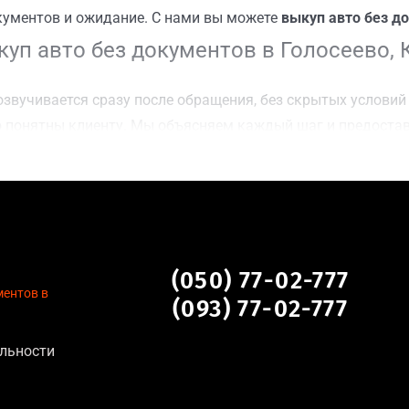
кументов и ожидание. С нами вы можете
выкуп авто без до
уп авто без документов в Голосеево, 
звучивается сразу после обращения, без скрытых условий 
 понятны клиенту. Мы объясняем каждый шаг и предоста
ку Голосеево, Киев для осмотра авто и заключения сделки
оимости даже за авто после аварии или с пробегом;
нальных данных, отсутствие посредников и “серых” схем;
сле ДТП, неисправные, не на ходу, с запретом на регистр
нтов в Голосеево, Киев
(050) 77-02-777
ментов в
(093) 77-02-777
уальна для:
льности
тановление экономически нецелесообразно;
аем выплату сразу после подписания договора;