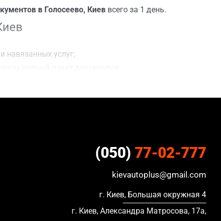
кументов в Голосеево, Киев
всего за 1 день.
Киев
и навязанных услуг;
вляем полный пакет документов;
;
ацию, в кредите и с просроченной страховкой.
(050)
77-02-777
kievautoplus@gmail.com
г. Киев, Большая окружная 4
г. Киев, Александра Матросова, 17а,