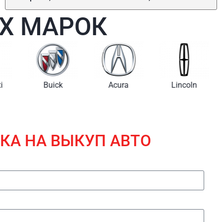
Х МАРОК
i
Buick
Acura
Lincoln
КА НА ВЫКУП АВТО