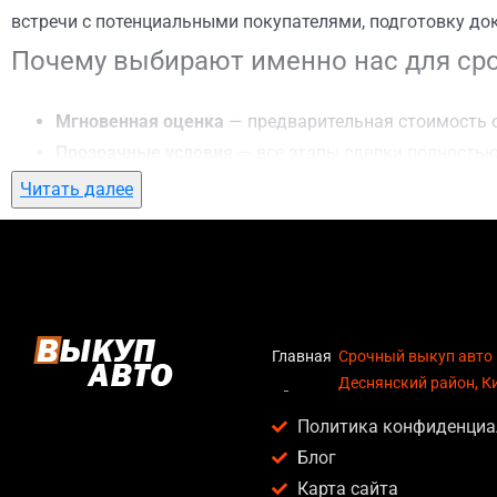
встречи с потенциальными покупателями, подготовку до
Почему выбирают именно нас для сро
Мгновенная оценка
— предварительная стоимость о
Прозрачные условия
— все этапы сделки полностью
Гибкий подход
— готовы приехать к вам в любую точ
Читать далее
Честные цены
— предлагаем до 95% от рыночной ст
Безопасность
— официальный договор, защита персо
Любое состояние автомобиля
— мы выкупаем авто по
Кому подойдет срочный выкуп авто в
Главная
Срочный выкуп авто 
Деснянский район, К
Услуга срочный выкуп авто в Деснянский район, Киев акт
Политика конфиденциа
Владельцев автомобилей после аварии, когда восс
Блог
Людей, которым срочно нужны деньги — мы предлаг
Карта сайта