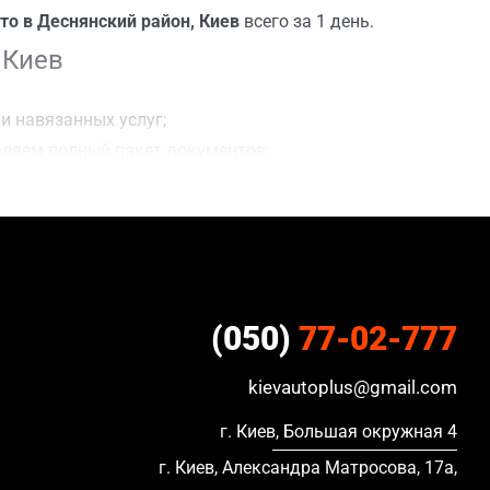
то в Деснянский район, Киев
всего за 1 день.
 Киев
и навязанных услуг;
вляем полный пакет документов;
я сделки;
ацию, в кредите и с просроченной страховкой.
(050)
77-02-777
kievautoplus@gmail.com
г. Киев, Большая окружная 4
г. Киев, Александра Матросова, 17а,