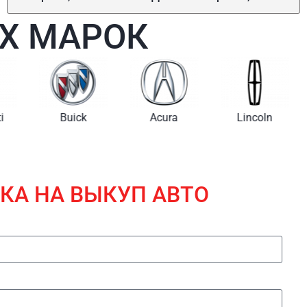
Х МАРОК
i
Buick
Acura
Lincoln
КА НА ВЫКУП АВТО