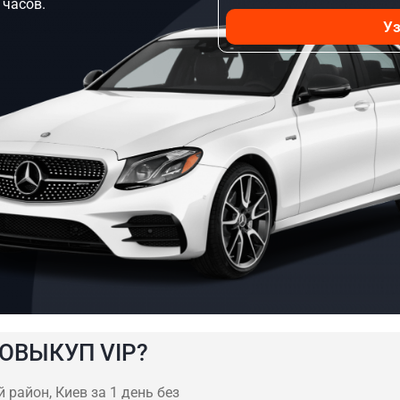
 часов.
Уз
ОВЫКУП VIP?
район, Киев за 1 день без