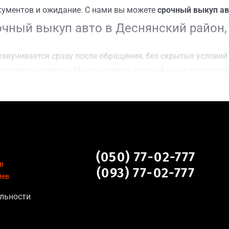
кументов и ожидание. С нами вы можете
срочный выкуп ав
чный выкуп авто в Деснянский район,
звучивается сразу после обращения, без скрытых условий 
 понятны клиенту. Мы объясняем каждый шаг и предоста
ку Деснянский район, Киев для осмотра авто и заключени
оимости даже за авто после аварии или с пробегом;
нальных данных, отсутствие посредников и “серых” схем;
сле ДТП, неисправные, не на ходу, с запретом на регистр
 Деснянский район, Киев
(050) 77-02-777
в
(093) 77-02-777
иев
уальна для:
льности
тановление экономически нецелесообразно;
аем выплату сразу после подписания договора;