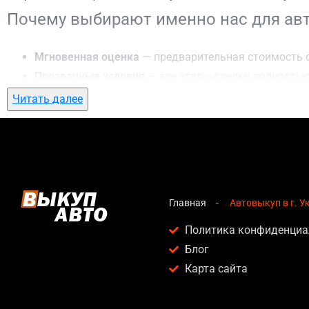
Почему выбирают именно нас для авт
Мгновенная оценка
— предварительная стоимость о
Прозрачные условия
— все этапы сделки полностью
Гибкий подход
— готовы приехать к вам в любую точ
Читать далее
Честные цены
— предлагаем до 95% от рыночной ст
Безопасность
— официальный договор, защита персо
Любое состояние автомобиля
— мы выкупаем авто по
Кому подойдет автовыкуп в г. Украин
Главная
Автовыкуп в г. 
Услуга автовыкуп в г. Украинка актуальна для:
Политика конфиденциа
Блог
Владельцев автомобилей после аварии, когда восс
Карта сайта
Людей, которым срочно нужны деньги — мы предлаг
Собственников авто с техническими проблемами, ко