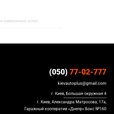
и навязанных услуг;
вляем полный пакет документов;
ацию, в кредите и с просроченной страховкой.
(050)
77-02-777
kievautoplus@gmail.com
г. Киев, Большая окружная 4
г. Киев, Александра Матросова, 17а,
Гаражный кооператив «Днепр» Бокс №160