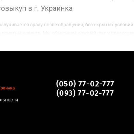
овыкуп в г. Украинка
звучивается сразу после обращения, без скрытых условий 
 понятны клиенту. Мы объясняем каждый шаг и предоста
ку г. Украинка для осмотра авто и заключения сделки;
оимости даже за авто после аварии или с пробегом;
нальных данных, отсутствие посредников и “серых” схем;
сле ДТП, неисправные, не на ходу, с запретом на регистр
ка
(050) 77-02-777
Украинка
(093) 77-02-777
льности
тановление экономически нецелесообразно;
аем выплату сразу после подписания договора;
торые не хотят вкладываться в ремонт;