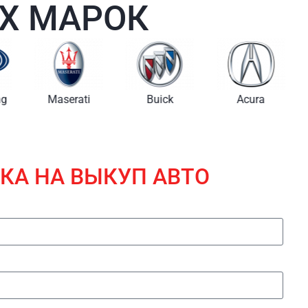
Х МАРОК
i
Buick
Acura
Lincoln
КА НА ВЫКУП АВТО