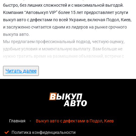
быстро, без лишних сложностей и с максимальной выгодой.
Компания “Автовыкуп VIP” более 15 лет предоставляет услуги
выкуп авто с дефектами по всей Украине, включая Подол, Киев,
и заслуженно считается одним из лидеров на рынке срочного
выкупа авто.
Мы предлагаем профессиональный подход, честную оценку,
удобные условия и моментальную выплату. Вам больше не
нужно тратить время на размещение объявлений, встречи с
потенциальными покупателями, подготовку документов и
Читать далее
ожидание. С нами вы можете
выкуп авто с дефектами в Подол,
Киев
всего за 1 день.
Почему выбирают именно нас для выкуп
авто с дефектами в Подол, Киев
Мгновенная оценка
— предварительная стоимость
озвучивается сразу после обращения, без скрытых
Главная
Выкуп авто с дефектами в Подол, Киев
условий и навязанных услуг;
Политика конфиденциальности
Прозрачные условия
— все этапы сделки полностью