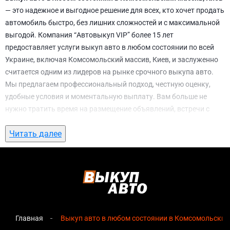
— это надежное и выгодное решение для всех, кто хочет продать
автомобиль быстро, без лишних сложностей и с максимальной
выгодой. Компания “Автовыкуп VIP” более 15 лет
предоставляет услуги выкуп авто в любом состоянии по всей
Украине, включая Комсомольский массив, Киев, и заслуженно
считается одним из лидеров на рынке срочного выкупа авто.
Мы предлагаем профессиональный подход, честную оценку,
удобные условия и моментальную выплату. Вам больше не
нужно тратить время на размещение объявлений, встречи с
потенциальными покупателями, подготовку документов и
Читать далее
ожидание. С нами вы можете
выкуп авто в любом состоянии в
Комсомольский массив, Киев
всего за 1 день.
Почему выбирают именно нас для выкуп
авто в любом состоянии в
Комсомольский массив, Киев
Главная
Выкуп авто в любом состоянии в Комсомольский 
Мгновенная оценка
— предварительная стоимость