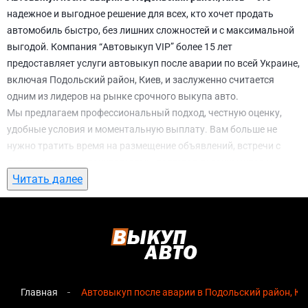
надежное и выгодное решение для всех, кто хочет продать
автомобиль быстро, без лишних сложностей и с максимальной
выгодой. Компания “Автовыкуп VIP” более 15 лет
предоставляет услуги автовыкуп после аварии по всей Украине,
включая Подольский район, Киев, и заслуженно считается
одним из лидеров на рынке срочного выкупа авто.
Мы предлагаем профессиональный подход, честную оценку,
удобные условия и моментальную выплату. Вам больше не
нужно тратить время на размещение объявлений, встречи с
потенциальными покупателями, подготовку документов и
Читать далее
ожидание. С нами вы можете
автовыкуп после аварии в
Подольский район, Киев
всего за 1 день.
Почему выбирают именно нас для
автовыкуп после аварии в Подольский
район, Киев
Главная
Автовыкуп после аварии в Подольский район, Ки
Мгновенная оценка
— предварительная стоимость