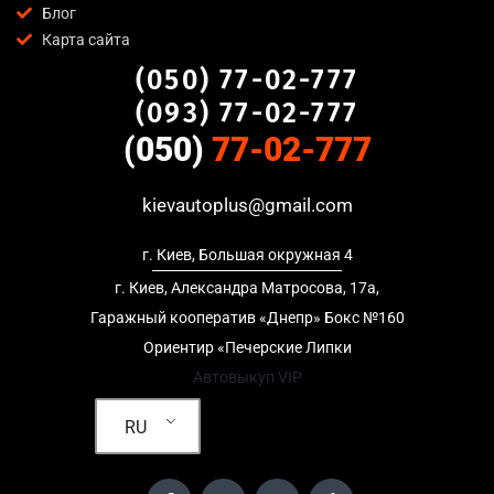
Блог
предоставляем полный пакет документов;
Карта сайта
Гибкий подход
— готовы приехать к вам в любую точку
(050) 77-02-777
Лесной массив, Киев для осмотра авто и заключения
сделки;
(093) 77-02-777
Честные цены
— предлагаем до 95% от рыночной
(050)
77-02-777
стоимости даже за авто после аварии или с пробегом;
Безопасность
— официальный договор, защита
kievautoplus@gmail.com
персональных данных, отсутствие посредников и “серых”
схем;
г. Киев, Большая окружная 4
Любое состояние автомобиля
— мы выкупаем авто после
ДТП, неисправные, не на ходу, с запретом на регистрацию,
г. Киев, Александра Матросова, 17а,
в кредите и с просроченной страховкой.
Гаражный кооператив «Днепр» Бокс №160
Ориентир «Печерские Липки
Кому подойдет автобазар в Лесной
Автовыкуп VIP
массив, Киев
RU
Услуга автобазар в Лесной массив, Киев актуальна для:
Владельцев автомобилей после аварии, когда