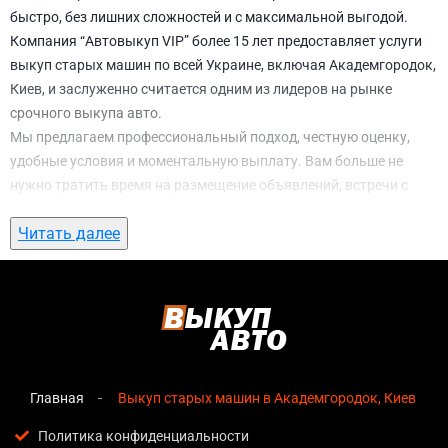
быстро, без лишних сложностей и с максимальной выгодой.
Компания “Автовыкуп VIP” более 15 лет предоставляет услуги
выкуп старых машин по всей Украине, включая Академгородок,
Киев, и заслуженно считается одним из лидеров на рынке
срочного выкупа авто.
Мы предлагаем профессиональный подход, честную оценку,
удобные условия и моментальную выплату. Вам больше не
нужно тратить время на размещение объявлений, встречи с
потенциальными покупателями, подготовку документов и
Читать далее
ожидание. С нами вы можете
выкуп старых машин в
Академгородок, Киев
всего за 1 день.
Почему выбирают именно нас для выкуп
старых машин в Академгородок, Киев
Мгновенная оценка
— предварительная стоимость
озвучивается сразу после обращения, без скрытых
Главная
Выкуп старых машин в Академгородок, Киев
условий и навязанных услуг;
Политика конфиденциальности
Прозрачные условия
— все этапы сделки полностью