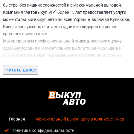
быстро, без лишних сложностей и с максимальной выгодой.
Компания “Автовыкуп VIP” более 15 лет предоставляет услуги
моментальный выкуп авто по всей Украине, включая Куликове,
Киев, и заслуженно считается одним из лидеров на рынке
срочного выкупа авто.
Мы предлагаем профессиональный подход, честную оценку,
удобные условия и моментальную выплату. Вам больше не
нужно тратить время на размещение объявлений, встречи с
потенциальными покупателями, подготовку документов и
Читать далее
ожидание. С нами вы можете
моментальный выкуп авто в
Куликове, Киев
всего за 1 день.
Почему выбирают именно нас для
моментальный выкуп авто в Куликове,
Киев
Главная
Моментальный выкуп авто в Куликове, Киев
Мгновенная оценка
— предварительная стоимость
озвучивается сразу после обращения, без скрытых
Политика конфиденциальности