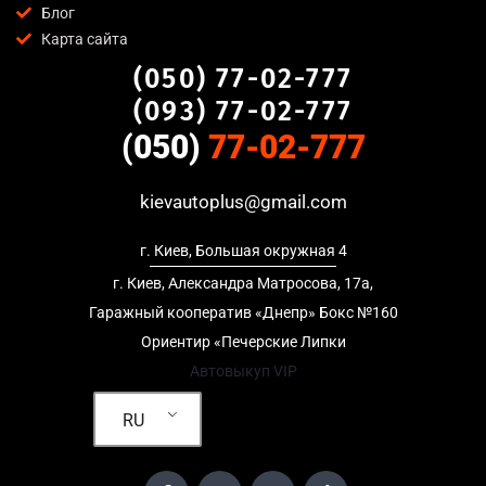
Блог
предоставляем полный пакет документов;
Карта сайта
Гибкий подход
— готовы приехать к вам в любую точку
(050) 77-02-777
Воскресенка, Киев для осмотра авто и заключения
сделки;
(093) 77-02-777
Честные цены
— предлагаем до 95% от рыночной
(050)
77-02-777
стоимости даже за авто после аварии или с пробегом;
Безопасность
— официальный договор, защита
kievautoplus@gmail.com
персональных данных, отсутствие посредников и “серых”
схем;
г. Киев, Большая окружная 4
Любое состояние автомобиля
— мы выкупаем авто после
ДТП, неисправные, не на ходу, с запретом на регистрацию,
г. Киев, Александра Матросова, 17а,
в кредите и с просроченной страховкой.
Гаражный кооператив «Днепр» Бокс №160
Ориентир «Печерские Липки
Кому подойдет продать авто в
Автовыкуп VIP
Воскресенка, Киев
RU
Услуга продать авто в Воскресенка, Киев актуальна для:
Владельцев автомобилей после аварии, когда