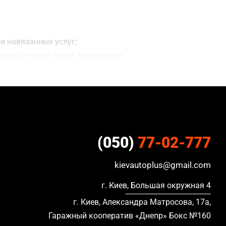
и навязанных услуг;
вляем полный пакет документов;
ацию, в кредите и с просроченной страховкой.
(050)
77-02-777
kievautoplus@gmail.com
г. Киев, Большая окружная 4
г. Киев, Александра Матросова, 17а,
Гаражный кооператив «Днепр» Бокс №160