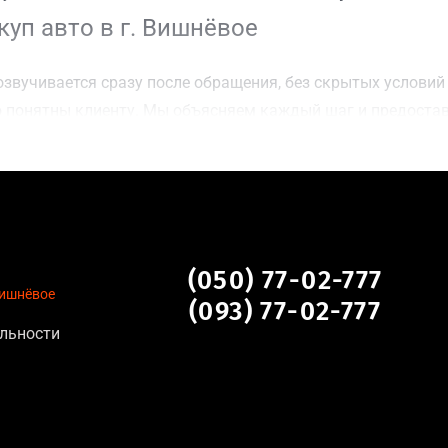
уп авто в г. Вишнёвое
звучивается сразу после обращения, без скрытых условий 
 понятны клиенту. Мы объясняем каждый шаг и предоста
ку г. Вишнёвое для осмотра авто и заключения сделки;
оимости даже за авто после аварии или с пробегом;
нальных данных, отсутствие посредников и “серых” схем;
сле ДТП, неисправные, не на ходу, с запретом на регистр
вое
(050) 77-02-777
Вишнёвое
(093) 77-02-777
льности
тановление экономически нецелесообразно;
аем выплату сразу после подписания договора;
торые не хотят вкладываться в ремонт;