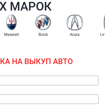
Х МАРОК
i
Buick
Acura
Lincoln
КА НА ВЫКУП АВТО