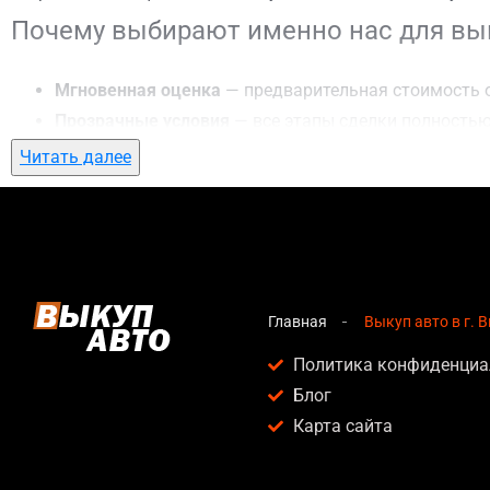
Почему выбирают именно нас для вык
Мгновенная оценка
— предварительная стоимость о
Прозрачные условия
— все этапы сделки полностью
Гибкий подход
— готовы приехать к вам в любую точ
Читать далее
Честные цены
— предлагаем до 95% от рыночной ст
Безопасность
— официальный договор, защита персо
Любое состояние автомобиля
— мы выкупаем авто по
Кому подойдет выкуп авто в г. Вишнё
Главная
Выкуп авто в г. 
Услуга выкуп авто в г. Вишнёвое актуальна для:
Политика конфиденциа
Блог
Владельцев автомобилей после аварии, когда восс
Карта сайта
Людей, которым срочно нужны деньги — мы предлаг
Собственников авто с техническими проблемами, ко