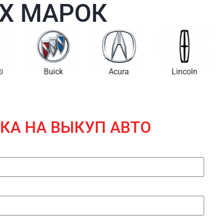
Х МАРОК
i
Buick
Acura
Lincoln
КА НА ВЫКУП АВТО