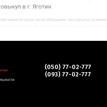
овыкуп в г. Яготин
звучивается сразу после обращения, без скрытых условий 
 понятны клиенту. Мы объясняем каждый шаг и предоста
ку г. Яготин для осмотра авто и заключения сделки;
оимости даже за авто после аварии или с пробегом;
нальных данных, отсутствие посредников и “серых” схем;
сле ДТП, неисправные, не на ходу, с запретом на регистр
(050) 77-02-777
готин
(093) 77-02-777
льности
тановление экономически нецелесообразно;
аем выплату сразу после подписания договора;
торые не хотят вкладываться в ремонт;