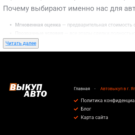
Почему выбирают именно нас для авт
Мгновенная оценка
— предварительная стоимость о
Прозрачные условия
— все этапы сделки полностью
Гибкий подход
— готовы приехать к вам в любую точ
Читать далее
Честные цены
— предлагаем до 95% от рыночной ст
Безопасность
— официальный договор, защита персо
Любое состояние автомобиля
— мы выкупаем авто по
Кому подойдет автовыкуп в г. Яготин
Главная
Автовыкуп в г. Я
Услуга автовыкуп в г. Яготин актуальна для:
Политика конфиденциа
Блог
Владельцев автомобилей после аварии, когда восс
Карта сайта
Людей, которым срочно нужны деньги — мы предлаг
Собственников авто с техническими проблемами, ко