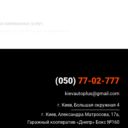
и навязанных услуг;
вляем полный пакет документов;
ацию, в кредите и с просроченной страховкой.
(050)
77-02-777
kievautoplus@gmail.com
г. Киев, Большая окружная 4
г. Киев, Александра Матросова, 17а,
Гаражный кооператив «Днепр» Бокс №160