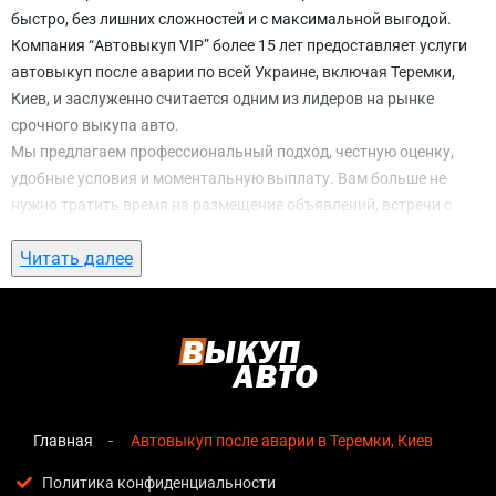
быстро, без лишних сложностей и с максимальной выгодой.
Компания “Автовыкуп VIP” более 15 лет предоставляет услуги
автовыкуп после аварии по всей Украине, включая Теремки,
Киев, и заслуженно считается одним из лидеров на рынке
срочного выкупа авто.
Мы предлагаем профессиональный подход, честную оценку,
удобные условия и моментальную выплату. Вам больше не
нужно тратить время на размещение объявлений, встречи с
потенциальными покупателями, подготовку документов и
Читать далее
ожидание. С нами вы можете
автовыкуп после аварии в
Теремки, Киев
всего за 1 день.
Почему выбирают именно нас для
автовыкуп после аварии в Теремки, Киев
Мгновенная оценка
— предварительная стоимость
озвучивается сразу после обращения, без скрытых
Главная
Автовыкуп после аварии в Теремки, Киев
условий и навязанных услуг;
Политика конфиденциальности
Прозрачные условия
— все этапы сделки полностью