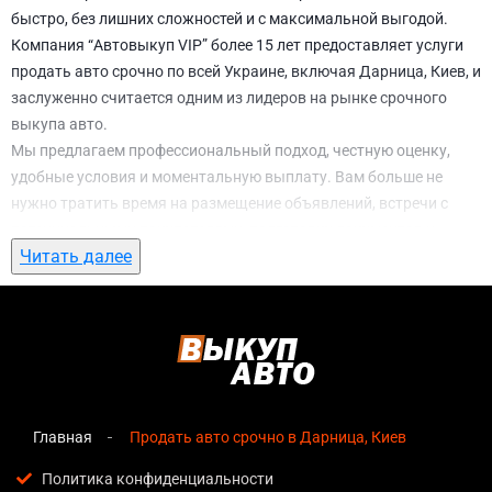
быстро, без лишних сложностей и с максимальной выгодой.
Компания “Автовыкуп VIP” более 15 лет предоставляет услуги
продать авто срочно по всей Украине, включая Дарница, Киев, и
заслуженно считается одним из лидеров на рынке срочного
выкупа авто.
Мы предлагаем профессиональный подход, честную оценку,
удобные условия и моментальную выплату. Вам больше не
нужно тратить время на размещение объявлений, встречи с
потенциальными покупателями, подготовку документов и
Читать далее
ожидание. С нами вы можете
продать авто срочно в Дарница,
Киев
всего за 1 день.
Почему выбирают именно нас для продать
авто срочно в Дарница, Киев
Мгновенная оценка
— предварительная стоимость
озвучивается сразу после обращения, без скрытых
Главная
Продать авто срочно в Дарница, Киев
условий и навязанных услуг;
Политика конфиденциальности
Прозрачные условия
— все этапы сделки полностью