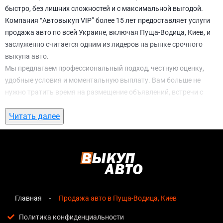
быстро, без лишних сложностей и с максимальной выгодой.
Компания “Автовыкуп VIP” более 15 лет предоставляет услуги
продажа авто по всей Украине, включая Пуща-Водица, Киев, и
заслуженно считается одним из лидеров на рынке срочного
выкупа авто.
Мы предлагаем профессиональный подход, честную оценку,
удобные условия и моментальную выплату. Вам больше не
нужно тратить время на размещение объявлений, встречи с
потенциальными покупателями, подготовку документов и
Читать далее
ожидание. С нами вы можете
продажа авто в Пуща-Водица,
Киев
всего за 1 день.
Почему выбирают именно нас для
продажа авто в Пуща-Водица, Киев
Мгновенная оценка
— предварительная стоимость
озвучивается сразу после обращения, без скрытых
Главная
Продажа авто в Пуща-Водица, Киев
условий и навязанных услуг;
Политика конфиденциальности
Прозрачные условия
— все этапы сделки полностью