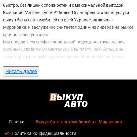
быстро, без лишних сложностей и с максимальной выгодой.
Компания “Автовыкуп VIP” более 15 лет предоставляет услуги
выкуп битых автомобилей по всей Украине, включая г.
Мироновка, и заслуженно считается одним из лидеров на рынке
срочного выкупа авто.
Мы предлагаем профессиональный подход, честную оценку,
удобные условия и моментальную выплату. Вам больше не
нужно тратить время на размещение объявлений, встречи с
потенциальными покупателями, подготовку документов и
Читать далее
ожидание. С нами вы можете
выкуп битых автомобилей в г.
Мироновка
всего за 1 день.
Почему выбирают именно нас для выкуп
битых автомобилей в г. Мироновка
Мгновенная оценка
— предварительная стоимость
озвучивается сразу после обращения, без скрытых
Главная
Выкуп битых автомобилей в г. Мироновка
условий и навязанных услуг;
Политика конфиденциальности
Прозрачные условия
— все этапы сделки полностью