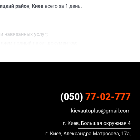
ицкий район, Киев
всего за 1 день.
и навязанных услуг;
вляем полный пакет документов;
 сделки;
ацию, в кредите и с просроченной страховкой.
(050)
77-02-777
kievautoplus@gmail.com
г. Киев, Большая окружная 4
г. Киев, Александра Матросова, 17а,