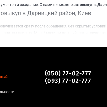
кументов и ожидание. С нами вы можете
автовыкуп в Дарн
овыкуп в Дарницкий район, Киев
звучивается сразу после обращения, без скрытых условий 
 понятны клиенту. Мы объясняем каждый шаг и предоста
чку Дарницкий район, Киев для осмотра авто и заключения
оимости даже за авто после аварии или с пробегом;
нальных данных, отсутствие посредников и “серых” схем;
сле ДТП, неисправные, не на ходу, с запретом на регистр
й район, Киев
(050) 77-02-777
ицкий
(093) 77-02-777
я:
льности
тановление экономически нецелесообразно;
аем выплату сразу после подписания договора;