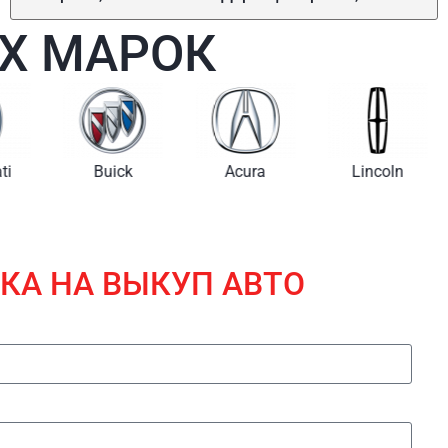
Х МАРОК
i
Buick
Acura
Lincoln
КА НА ВЫКУП АВТО