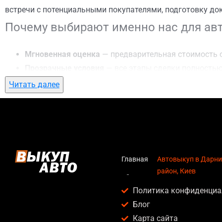
встречи с потенциальными покупателями, подготовку до
Почему выбирают именно нас для авт
Мгновенная оценка
— предварительная стоимость о
Прозрачные условия
— все этапы сделки полностью
Гибкий подход
— готовы приехать к вам в любую то
Читать далее
Честные цены
— предлагаем до 95% от рыночной ст
Безопасность
— официальный договор, защита персо
Любое состояние автомобиля
— мы выкупаем авто по
Кому подойдет автовыкуп в Дарницки
Главная
Автовыкуп в Дарн
район, Киев
Услуга автовыкуп в Дарницкий район, Киев актуальна дл
Политика конфиденциа
Владельцев автомобилей после аварии, когда восс
Блог
Людей, которым срочно нужны деньги — мы предлаг
Карта сайта