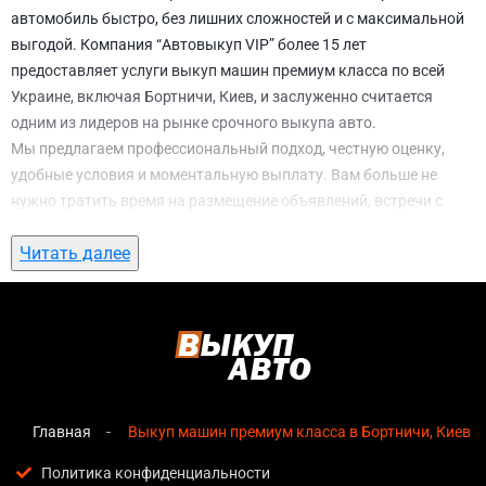
автомобиль быстро, без лишних сложностей и с максимальной
выгодой. Компания “Автовыкуп VIP” более 15 лет
предоставляет услуги выкуп машин премиум класса по всей
Украине, включая Бортничи, Киев, и заслуженно считается
одним из лидеров на рынке срочного выкупа авто.
Мы предлагаем профессиональный подход, честную оценку,
удобные условия и моментальную выплату. Вам больше не
нужно тратить время на размещение объявлений, встречи с
потенциальными покупателями, подготовку документов и
Читать далее
ожидание. С нами вы можете
выкуп машин премиум класса в
Бортничи, Киев
всего за 1 день.
Почему выбирают именно нас для выкуп
машин премиум класса в Бортничи, Киев
Мгновенная оценка
— предварительная стоимость
озвучивается сразу после обращения, без скрытых
Главная
Выкуп машин премиум класса в Бортничи, Киев
условий и навязанных услуг;
Политика конфиденциальности
Прозрачные условия
— все этапы сделки полностью