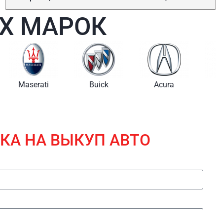
Х МАРОК
i
Buick
Acura
Lincoln
КА НА ВЫКУП АВТО