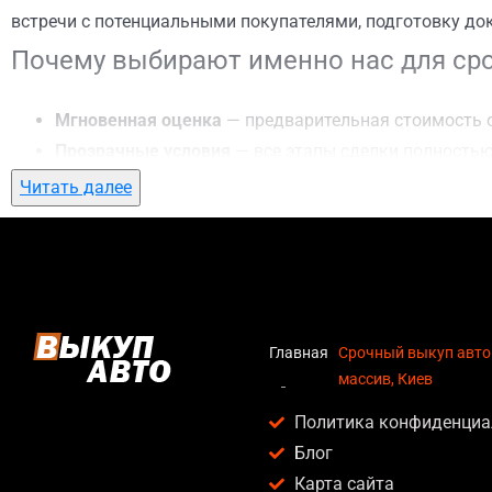
встречи с потенциальными покупателями, подготовку до
Почему выбирают именно нас для сро
Мгновенная оценка
— предварительная стоимость о
Прозрачные условия
— все этапы сделки полностью
Гибкий подход
— готовы приехать к вам в любую точ
Читать далее
Честные цены
— предлагаем до 95% от рыночной ст
Безопасность
— официальный договор, защита персо
Любое состояние автомобиля
— мы выкупаем авто по
Кому подойдет срочный выкуп авто в
Главная
Срочный выкуп авто
массив, Киев
Услуга срочный выкуп авто в Лесной массив, Киев актуал
Политика конфиденциа
Владельцев автомобилей после аварии, когда восс
Блог
Людей, которым срочно нужны деньги — мы предлаг
Карта сайта