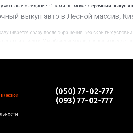
кументов и ожидание. С нами вы можете
срочный выкуп ав
чный выкуп авто в Лесной массив, Ки
звучивается сразу после обращения, без скрытых условий 
 понятны клиенту. Мы объясняем каждый шаг и предоста
ку Лесной массив, Киев для осмотра авто и заключения с
оимости даже за авто после аварии или с пробегом;
нальных данных, отсутствие посредников и “серых” схем;
сле ДТП, неисправные, не на ходу, с запретом на регистр
 Лесной массив, Киев
(050) 77-02-777
 в Лесной
(093) 77-02-777
ьна для:
льности
тановление экономически нецелесообразно;
аем выплату сразу после подписания договора;