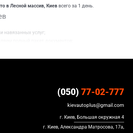
то в Лесной массив, Киев
всего за 1 день.
ев
и навязанных услуг;
вляем полный пакет документов;
делки;
ацию, в кредите и с просроченной страховкой.
(050)
77-02-777
kievautoplus@gmail.com
г. Киев, Большая окружная 4
г. Киев, Александра Матросова, 17а,