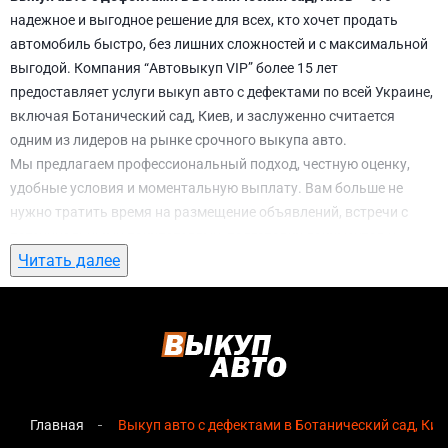
надежное и выгодное решение для всех, кто хочет продать
автомобиль быстро, без лишних сложностей и с максимальной
выгодой. Компания “Автовыкуп VIP” более 15 лет
предоставляет услуги выкуп авто с дефектами по всей Украине,
включая Ботанический сад, Киев, и заслуженно считается
одним из лидеров на рынке срочного выкупа авто.
Мы предлагаем профессиональный подход, честную оценку,
удобные условия и моментальную выплату. Вам больше не
нужно тратить время на размещение объявлений, встречи с
потенциальными покупателями, подготовку документов и
Читать далее
ожидание. С нами вы можете
выкуп авто с дефектами в
Ботанический сад, Киев
всего за 1 день.
Почему выбирают именно нас для выкуп
авто с дефектами в Ботанический сад,
Киев
Главная
Выкуп авто с дефектами в Ботанический сад, Кие
Мгновенная оценка
— предварительная стоимость