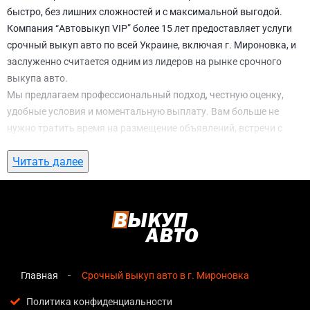
быстро, без лишних сложностей и с максимальной выгодой.
Компания “Автовыкуп VIP” более 15 лет предоставляет услуги
срочный выкуп авто по всей Украине, включая г. Мироновка, и
заслуженно считается одним из лидеров на рынке срочного
выкупа авто.
Мы предлагаем профессиональный подход, честную оценку,
удобные условия и моментальную выплату. Вам больше не
нужно тратить время на размещение объявлений, встречи с
потенциальными покупателями, подготовку документов и
Читать далее
ожидание. С нами вы можете
срочный выкуп авто в г.
Мироновка
всего за 1 день.
Почему выбирают именно нас для
срочный выкуп авто в г. Мироновка
Мгновенная оценка
— предварительная стоимость
озвучивается сразу после обращения, без скрытых
Главная
Срочный выкуп авто в г. Мироновка
условий и навязанных услуг;
Политика конфиденциальности
Прозрачные условия
— все этапы сделки полностью