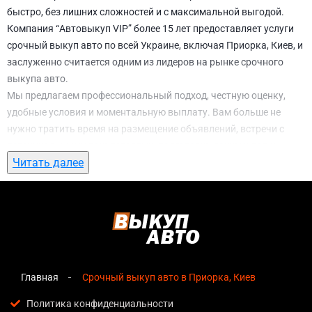
быстро, без лишних сложностей и с максимальной выгодой.
Компания “Автовыкуп VIP” более 15 лет предоставляет услуги
срочный выкуп авто по всей Украине, включая Приорка, Киев, и
заслуженно считается одним из лидеров на рынке срочного
выкупа авто.
Мы предлагаем профессиональный подход, честную оценку,
удобные условия и моментальную выплату. Вам больше не
нужно тратить время на размещение объявлений, встречи с
потенциальными покупателями, подготовку документов и
Читать далее
ожидание. С нами вы можете
срочный выкуп авто в Приорка,
Киев
всего за 1 день.
Почему выбирают именно нас для
срочный выкуп авто в Приорка, Киев
Мгновенная оценка
— предварительная стоимость
озвучивается сразу после обращения, без скрытых
Главная
Срочный выкуп авто в Приорка, Киев
условий и навязанных услуг;
Политика конфиденциальности
Прозрачные условия
— все этапы сделки полностью