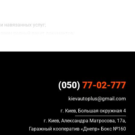
и навязанных услуг;
вляем полный пакет документов;
ацию, в кредите и с просроченной страховкой.
(050)
77-02-777
kievautoplus@gmail.com
г. Киев, Большая окружная 4
г. Киев, Александра Матросова, 17а,
Гаражный кооператив «Днепр» Бокс №160