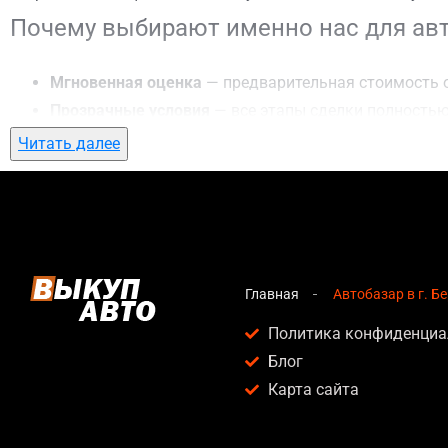
Почему выбирают именно нас для авто
Мгновенная оценка
— предварительная стоимость о
Прозрачные условия
— все этапы сделки полностью
Гибкий подход
— готовы приехать к вам в любую точ
Читать далее
Честные цены
— предлагаем до 95% от рыночной ст
Безопасность
— официальный договор, защита персо
Любое состояние автомобиля
— мы выкупаем авто по
Кому подойдет автобазар в г. Березан
Главная
Автобазар в г. Б
Услуга автобазар в г. Березань актуальна для:
Политика конфиденциа
Блог
Владельцев автомобилей после аварии, когда восс
Карта сайта
Людей, которым срочно нужны деньги — мы предлаг
Собственников авто с техническими проблемами, ко