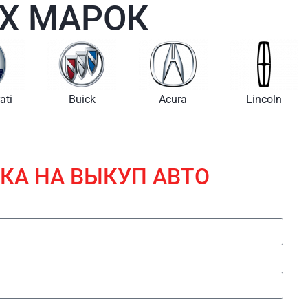
Х МАРОК
i
Buick
Acura
Lincoln
КА НА ВЫКУП АВТО