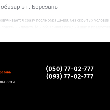
базар в г. Березань
звучивается сразу после обращения, без скрытых условий 
 понятны клиенту. Мы объясняем каждый шаг и предоста
ку г. Березань для осмотра авто и заключения сделки;
оимости даже за авто после аварии или с пробегом;
нальных данных, отсутствие посредников и “серых” схем;
сле ДТП, неисправные, не на ходу, с запретом на регистр
ь
(050) 77-02-777
ерезань
(093) 77-02-777
льности
тановление экономически нецелесообразно;
аем выплату сразу после подписания договора;
торые не хотят вкладываться в ремонт;