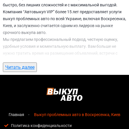
быстро, без лишних сложностей и с максимальной выгодой.
Компания “Автовыкуп VIP” более 15 лет предоставляет услуги
выкуп проблемных авто по всей Украине, включая Воскресенка,
Киев, и заслуженно считается одним из лидеров на рынке
срочного выкупа авто.
Мы предлагаем профессиональный подход, честную оценку,
удобные условия и моментальную выплату. Вам больше не
нужно тратить время на размещение объявлений, встречи с
потенциальными покупателями, подготовку документов и
Читать далее
ожидание. С нами вы можете
выкуп проблемных авто в
Воскресенка, Киев
всего за 1 день.
Почему выбирают именно нас для выкуп
проблемных авто в Воскресенка, Киев
Мгновенная оценка
— предварительная стоимость
озвучивается сразу после обращения, без скрытых
Главная
Выкуп проблемных авто в Воскресенка, Киев
условий и навязанных услуг;
Политика конфиденциальности
Прозрачные условия
— все этапы сделки полностью