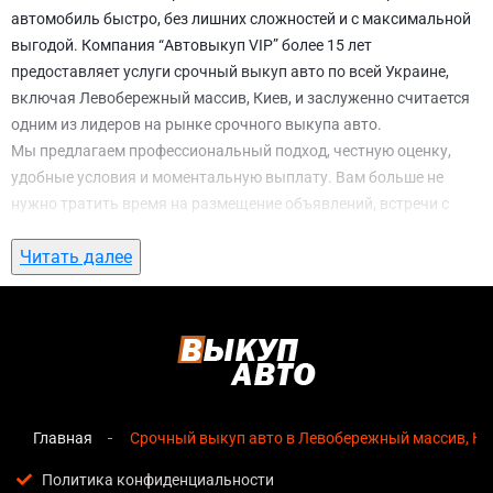
автомобиль быстро, без лишних сложностей и с максимальной
выгодой. Компания “Автовыкуп VIP” более 15 лет
предоставляет услуги срочный выкуп авто по всей Украине,
включая Левобережный массив, Киев, и заслуженно считается
одним из лидеров на рынке срочного выкупа авто.
Мы предлагаем профессиональный подход, честную оценку,
удобные условия и моментальную выплату. Вам больше не
нужно тратить время на размещение объявлений, встречи с
потенциальными покупателями, подготовку документов и
Читать далее
ожидание. С нами вы можете
срочный выкуп авто в
Левобережный массив, Киев
всего за 1 день.
Почему выбирают именно нас для
срочный выкуп авто в Левобережный
массив, Киев
Главная
Срочный выкуп авто в Левобережный массив, Ки
Мгновенная оценка
— предварительная стоимость
озвучивается сразу после обращения, без скрытых
Политика конфиденциальности