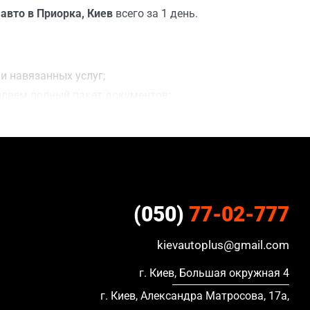
авто в Приорка, Киев
всего за 1 день.
и навязанных услуг;
вляем полный пакет документов;
ацию, в кредите и с просроченной страховкой.
(050)
77-02-777
kievautoplus@gmail.com
г. Киев, Большая окружная 4
г. Киев, Александра Матросова, 17а,