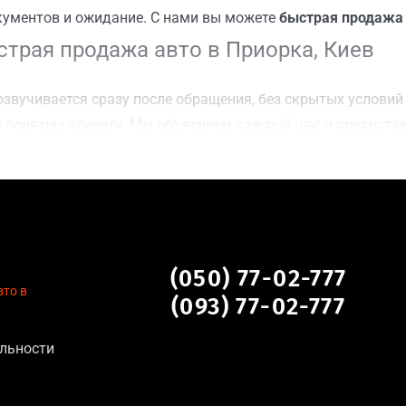
кументов и ожидание. С нами вы можете
быстрая продажа 
трая продажа авто в Приорка, Киев
звучивается сразу после обращения, без скрытых условий 
 понятны клиенту. Мы объясняем каждый шаг и предоста
ку Приорка, Киев для осмотра авто и заключения сделки;
оимости даже за авто после аварии или с пробегом;
нальных данных, отсутствие посредников и “серых” схем;
сле ДТП, неисправные, не на ходу, с запретом на регистр
 в Приорка, Киев
(050) 77-02-777
то в
(093) 77-02-777
 для:
льности
тановление экономически нецелесообразно;
аем выплату сразу после подписания договора;