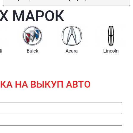
Х МАРОК
i
Buick
Acura
Lincoln
КА НА ВЫКУП АВТО