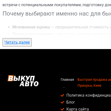
встречи с потенциальными покупателями, подготовку до
Почему выбирают именно нас для быс
Мгновенная оценка
— предварительная стоимость о
Прозрачные условия
— все этапы сделки полностью
Гибкий подход
— готовы приехать к вам в любую точ
Читать далее
Честные цены
— предлагаем до 95% от рыночной ст
Безопасность
— официальный договор, защита персо
Любое состояние автомобиля
— мы выкупаем авто по
Кому подойдет быстрая продажа авто
Главная
Быстрая продажа ав
Приорка, Киев
Услуга быстрая продажа авто в Приорка, Киев актуальна
Политика конфиденциа
Владельцев автомобилей после аварии, когда восс
Блог
Людей, которым срочно нужны деньги — мы предлаг
Карта сайта