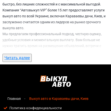
быстро, без лишних сложностей и с максимальной выгодой.
Компания “Автовыкуп VIP” более 15 лет предоставляет услуги
выкуп авто по всей Украине, включая Караваевы дачи, Киев, и
заслуженно считается одним из лидеров на рынке срочного
выкупа авто.
Мы предлагаем профессиональный подход, честную оценку,
удобные условия и моментальную выплату. Вам больше не
нужно тратить время на размещение объявлений, встречи с
потенциальными покупателями, подготовку документов и
Читать далее
ожидание. С нами вы можете
выкуп авто в Караваевы дачи,
Киев
всего за 1 день.
Почему выбирают именно нас для выкуп
авто в Караваевы дачи, Киев
Мгновенная оценка
— предварительная стоимость
озвучивается сразу после обращения, без скрытых
Главная
Выкуп авто в Караваевы дачи, Киев
условий и навязанных услуг;
Политика конфиденциальности
Прозрачные условия
— все этапы сделки полностью