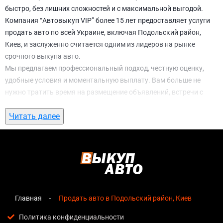
быстро, без лишних сложностей и с максимальной выгодой.
Компания “Автовыкуп VIP” более 15 лет предоставляет услуги
продать авто по всей Украине, включая Подольский район,
Киев, и заслуженно считается одним из лидеров на рынке
срочного выкупа авто.
Мы предлагаем профессиональный подход, честную оценку,
удобные условия и моментальную выплату. Вам больше не
нужно тратить время на размещение объявлений, встречи с
потенциальными покупателями, подготовку документов и
Читать далее
ожидание. С нами вы можете
продать авто в Подольский район,
Киев
всего за 1 день.
Почему выбирают именно нас для продать
авто в Подольский район, Киев
Мгновенная оценка
— предварительная стоимость
озвучивается сразу после обращения, без скрытых
Главная
Продать авто в Подольский район, Киев
условий и навязанных услуг;
Политика конфиденциальности
Прозрачные условия
— все этапы сделки полностью