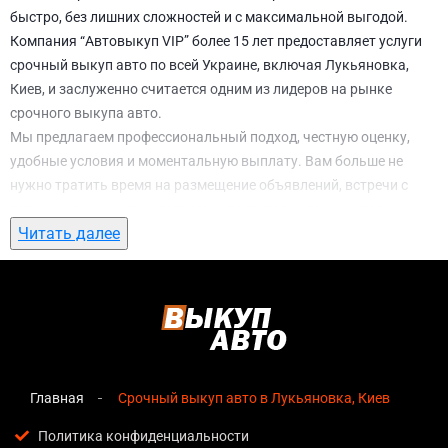
быстро, без лишних сложностей и с максимальной выгодой.
Компания “Автовыкуп VIP” более 15 лет предоставляет услуги
срочный выкуп авто по всей Украине, включая Лукьяновка,
Киев, и заслуженно считается одним из лидеров на рынке
срочного выкупа авто.
Мы предлагаем профессиональный подход, честную оценку,
удобные условия и моментальную выплату. Вам больше не
нужно тратить время на размещение объявлений, встречи с
потенциальными покупателями, подготовку документов и
Читать далее
ожидание. С нами вы можете
срочный выкуп авто в
Лукьяновка, Киев
всего за 1 день.
Почему выбирают именно нас для
срочный выкуп авто в Лукьяновка, Киев
Мгновенная оценка
— предварительная стоимость
озвучивается сразу после обращения, без скрытых
Главная
Срочный выкуп авто в Лукьяновка, Киев
условий и навязанных услуг;
Политика конфиденциальности
Прозрачные условия
— все этапы сделки полностью