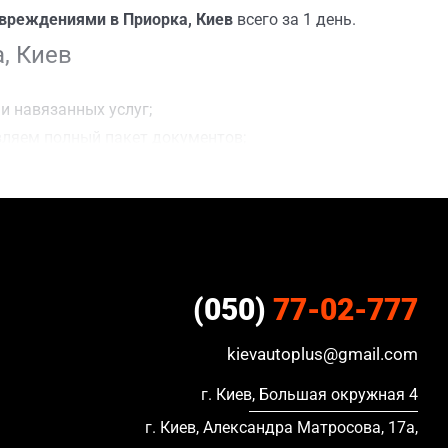
вреждениями в Приорка, Киев
всего за 1 день.
, Киев
и навязанных услуг;
вляем полный пакет документов;
ацию, в кредите и с просроченной страховкой.
(050)
77-02-777
kievautoplus@gmail.com
г. Киев, Большая окружная 4
г. Киев, Александра Матросова, 17а,