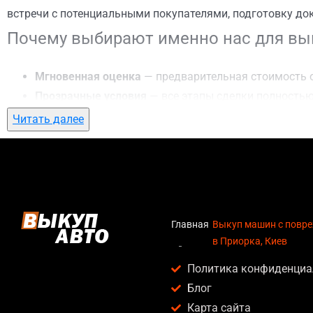
встречи с потенциальными покупателями, подготовку до
Почему выбирают именно нас для вы
Мгновенная оценка
— предварительная стоимость о
Прозрачные условия
— все этапы сделки полностью
Гибкий подход
— готовы приехать к вам в любую точ
Читать далее
Честные цены
— предлагаем до 95% от рыночной ст
Безопасность
— официальный договор, защита персо
Любое состояние автомобиля
— мы выкупаем авто по
Кому подойдет выкуп машин с повреж
Главная
Выкуп машин с повр
в Приорка, Киев
Услуга выкуп машин с повреждениями в Приорка, Киев а
Политика конфиденциа
Владельцев автомобилей после аварии, когда восс
Блог
Людей, которым срочно нужны деньги — мы предлаг
Карта сайта