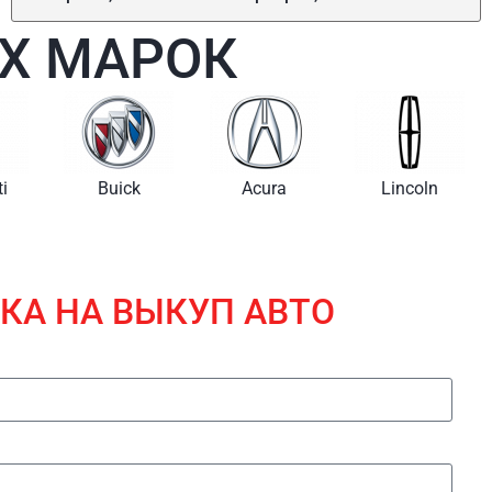
Х МАРОК
i
Buick
Acura
Lincoln
КА НА ВЫКУП АВТО