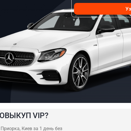
Уз
ОВЫКУП VIP?
риорка, Киев за 1 день без