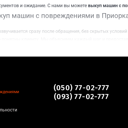
кументов и ожидание. С нами вы можете
выкуп машин с по
куп машин с повреждениями в Приорка
звучивается сразу после обращения, без скрытых условий 
 понятны клиенту. Мы объясняем каждый шаг и предоста
ку Приорка, Киев для осмотра авто и заключения сделки;
оимости даже за авто после аварии или с пробегом;
нальных данных, отсутствие посредников и “серых” схем;
сле ДТП, неисправные, не на ходу, с запретом на регистр
дениями в Приорка, Киев
(050) 77-02-777
еждениями
(093) 77-02-777
ктуальна для:
льности
тановление экономически нецелесообразно;
аем выплату сразу после подписания договора;