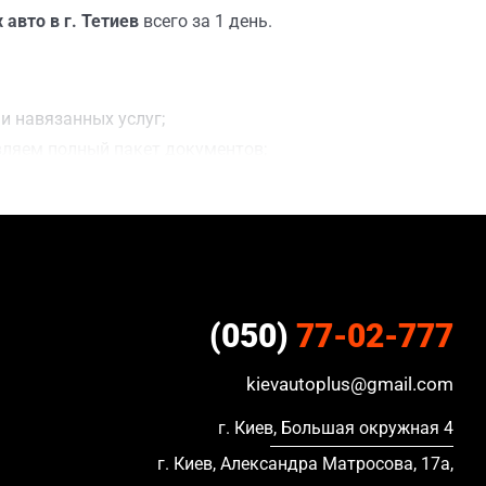
авто в г. Тетиев
всего за 1 день.
и навязанных услуг;
вляем полный пакет документов;
ацию, в кредите и с просроченной страховкой.
(050)
77-02-777
kievautoplus@gmail.com
г. Киев, Большая окружная 4
г. Киев, Александра Матросова, 17а,