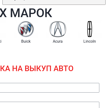
Х МАРОК
i
Buick
Acura
Lincoln
КА НА ВЫКУП АВТО