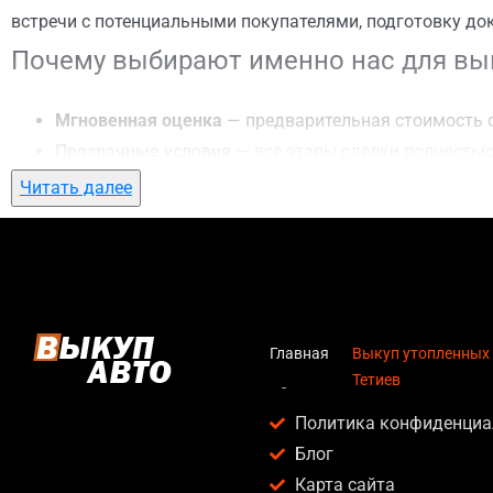
встречи с потенциальными покупателями, подготовку до
Почему выбирают именно нас для вык
Мгновенная оценка
— предварительная стоимость о
Прозрачные условия
— все этапы сделки полностью
Гибкий подход
— готовы приехать к вам в любую точ
Читать далее
Честные цены
— предлагаем до 95% от рыночной ст
Безопасность
— официальный договор, защита персо
Любое состояние автомобиля
— мы выкупаем авто по
Кому подойдет выкуп утопленных авто
Главная
Выкуп утопленных а
Тетиев
Услуга выкуп утопленных авто в г. Тетиев актуальна для:
Политика конфиденциа
Владельцев автомобилей после аварии, когда восс
Блог
Людей, которым срочно нужны деньги — мы предлаг
Карта сайта