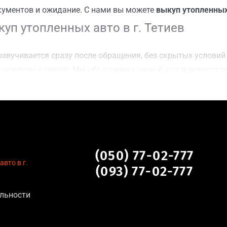
кументов и ожидание. С нами вы можете
выкуп утопленных 
уп утопленных авто в г. Тетиев
звучивается сразу после обращения, без скрытых условий 
 понятны клиенту. Мы объясняем каждый шаг и предоста
ку г. Тетиев для осмотра авто и заключения сделки;
оимости даже за авто после аварии или с пробегом;
нальных данных, отсутствие посредников и “серых” схем;
сле ДТП, неисправные, не на ходу, с запретом на регистр
 в г. Тетиев
(050) 77-02-777
вто в г.
(093) 77-02-777
льности
тановление экономически нецелесообразно;
аем выплату сразу после подписания договора;