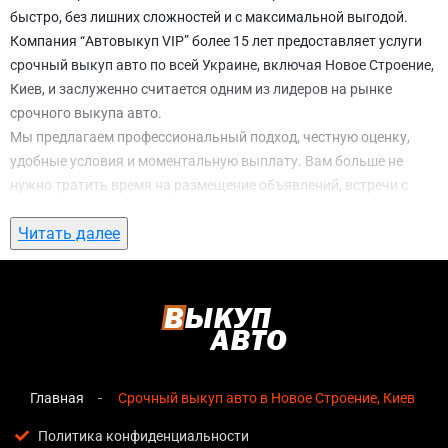
быстро, без лишних сложностей и с максимальной выгодой.
Компания “Автовыкуп VIP” более 15 лет предоставляет услуги
срочный выкуп авто по всей Украине, включая Новое Строение,
Киев, и заслуженно считается одним из лидеров на рынке
срочного выкупа авто.
Мы предлагаем профессиональный подход, честную оценку,
удобные условия и моментальную выплату. Вам больше не
нужно тратить время на размещение объявлений, встречи с
потенциальными покупателями, подготовку документов и
Читать далее
ожидание. С нами вы можете
срочный выкуп авто в Новое
Строение, Киев
всего за 1 день.
Почему выбирают именно нас для
срочный выкуп авто в Новое Строение,
Киев
Главная
Срочный выкуп авто в Новое Строение, Киев
Мгновенная оценка
— предварительная стоимость
озвучивается сразу после обращения, без скрытых
Политика конфиденциальности