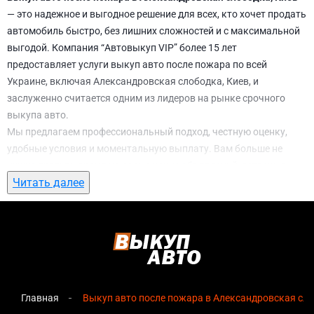
— это надежное и выгодное решение для всех, кто хочет продать
автомобиль быстро, без лишних сложностей и с максимальной
выгодой. Компания “Автовыкуп VIP” более 15 лет
предоставляет услуги выкуп авто после пожара по всей
Украине, включая Александровская слободка, Киев, и
заслуженно считается одним из лидеров на рынке срочного
выкупа авто.
Мы предлагаем профессиональный подход, честную оценку,
удобные условия и моментальную выплату. Вам больше не
нужно тратить время на размещение объявлений, встречи с
Читать далее
потенциальными покупателями, подготовку документов и
ожидание. С нами вы можете
выкуп авто после пожара в
Александровская слободка, Киев
всего за 1 день.
Почему выбирают именно нас для выкуп
авто после пожара в Александровская
слободка, Киев
Главная
Выкуп авто после пожара в Александровская сло