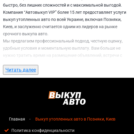
быстро, без лишних сложностей и с максимальной выгодой.
Компания “Автовыкуп VIP” более 15 лет предоставляет услуги
выкуп утопленных авто по всей Украине, включая Позняки,
Киев, и заслуженно считается одним из лидеров на рынке
срочного выкупа авто.
Мы предлагаем профессиональный подход, честную оценку,
удобные условия и моментальную выплату. Вам больше не
нужно тратить время на размещение объявлений, встречи с
потенциальными покупателями, подготовку документов и
Читать далее
ожидание. С нами вы можете
выкуп утопленных авто в
Позняки, Киев
всего за 1 день.
Почему выбирают именно нас для выкуп
утопленных авто в Позняки, Киев
Мгновенная оценка
— предварительная стоимость
озвучивается сразу после обращения, без скрытых
Главная
Выкуп утопленных авто в Позняки, Киев
условий и навязанных услуг;
Политика конфиденциальности
Прозрачные условия
— все этапы сделки полностью