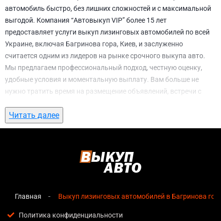
автомобиль быстро, без лишних сложностей и с максимальной
выгодой. Компания “Автовыкуп VIP” более 15 лет
предоставляет услуги выкуп лизинговых автомобилей по всей
Украине, включая Багринова гора, Киев, и заслуженно
считается одним из лидеров на рынке срочного выкупа авто.
Мы предлагаем профессиональный подход, честную оценку,
удобные условия и моментальную выплату. Вам больше не
нужно тратить время на размещение объявлений, встречи с
потенциальными покупателями, подготовку документов и
Читать далее
ожидание. С нами вы можете
выкуп лизинговых автомобилей в
Багринова гора, Киев
всего за 1 день.
Почему выбирают именно нас для выкуп
лизинговых автомобилей в Багринова
гора, Киев
Главная
Выкуп лизинговых автомобилей в Багринова гора
Мгновенная оценка
— предварительная стоимость
озвучивается сразу после обращения, без скрытых
Политика конфиденциальности