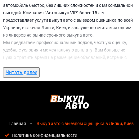
автомобиль быстро, без лишних сложностей и с максимальной
выгодой. Компания “Автовыкуп VIP” более 15 лет
предоставляет услуги выкуп авто с выездом оценщика по всей
Украине, включая Липки, Киев, и заслуженно считается одним
из лидеров на рынке срочного выкупа авто.
Мы предлагаем профессиональный подход, честную оценку,
удобные условия и моментальную выплату. Вам больше не
нужно тратить время на размещение объявлений, встречи с
потенциальными покупателями, подготовку документов и
Читать далее
ожидание. С нами вы можете
выкуп авто с выездом оценщика
в Липки, Киев
всего за 1 день.
Почему выбирают именно нас для выкуп
авто с выездом оценщика в Липки, Киев
Мгновенная оценка
— предварительная стоимость
озвучивается сразу после обращения, без скрытых
Главная
Выкуп авто с выездом оценщика в Липки, Киев
условий и навязанных услуг;
Политика конфиденциальности
Прозрачные условия
— все этапы сделки полностью