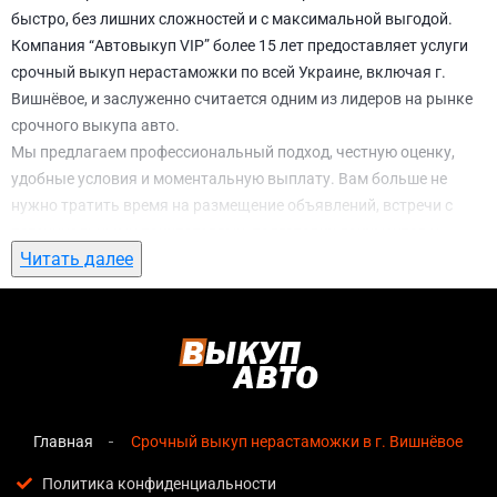
быстро, без лишних сложностей и с максимальной выгодой.
Компания “Автовыкуп VIP” более 15 лет предоставляет услуги
срочный выкуп нерастаможки по всей Украине, включая г.
Вишнёвое, и заслуженно считается одним из лидеров на рынке
срочного выкупа авто.
Мы предлагаем профессиональный подход, честную оценку,
удобные условия и моментальную выплату. Вам больше не
нужно тратить время на размещение объявлений, встречи с
потенциальными покупателями, подготовку документов и
Читать далее
ожидание. С нами вы можете
срочный выкуп нерастаможки в
г. Вишнёвое
всего за 1 день.
Почему выбирают именно нас для
срочный выкуп нерастаможки в г.
Вишнёвое
Главная
Срочный выкуп нерастаможки в г. Вишнёвое
Мгновенная оценка
— предварительная стоимость
озвучивается сразу после обращения, без скрытых
Политика конфиденциальности