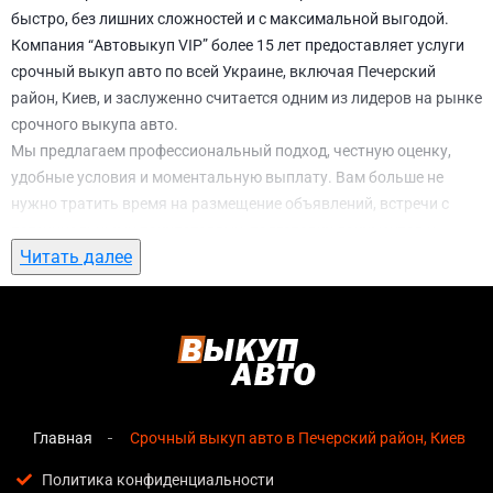
быстро, без лишних сложностей и с максимальной выгодой.
Компания “Автовыкуп VIP” более 15 лет предоставляет услуги
срочный выкуп авто по всей Украине, включая Печерский
район, Киев, и заслуженно считается одним из лидеров на рынке
срочного выкупа авто.
Мы предлагаем профессиональный подход, честную оценку,
удобные условия и моментальную выплату. Вам больше не
нужно тратить время на размещение объявлений, встречи с
потенциальными покупателями, подготовку документов и
Читать далее
ожидание. С нами вы можете
срочный выкуп авто в Печерский
район, Киев
всего за 1 день.
Почему выбирают именно нас для
срочный выкуп авто в Печерский район,
Киев
Главная
Срочный выкуп авто в Печерский район, Киев
Мгновенная оценка
— предварительная стоимость
озвучивается сразу после обращения, без скрытых
Политика конфиденциальности